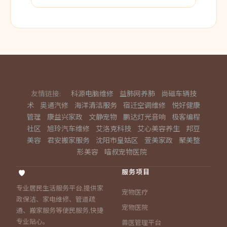
友情链接:
科源电脑维修
益肺网养肺
尚磁车辆技
术
奥通汽修
海洋清洁服务
宿迁空调维修
悦好健康
管理
康益兴家政
文静宠物
鹏达灯光音响
极客编程
社区
旭玲汽车维修
艾洛克科技
艾心美容养生
邦豆
美容
君安搬家服务
沈阳市皇姑区
萱美家政
聚美整
形美容
喵叔宠物医院
服务项目
专业居民生活服务平台,提供家
宠物医疗
政保洁、家电维修、管道疏
宠物医院
通、搬家服务等便民服务,快捷
专业贴心。
兽医管理平台